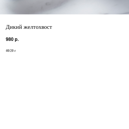
Дикий желтохвост
980
р.
40/20 г